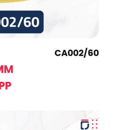
CA002/60
 MM
P
P