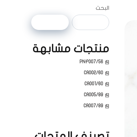
البحث
البحث
منتجات مشابهة
PNF007/56
CA002/60
CA001/60
CA005/89
CA007/89
تصينف المتجات