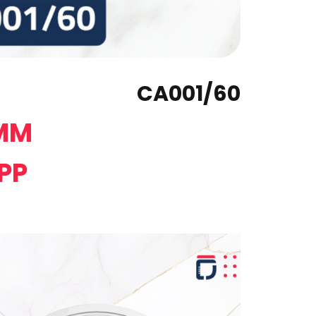
CA001/60
 MM
P
P