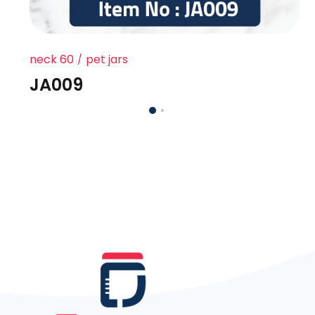
neck 60
pet jars
JA009