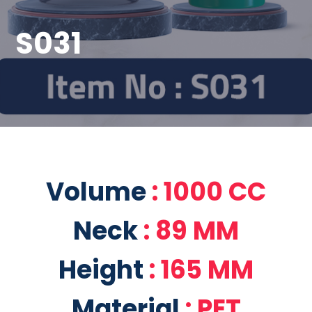
S031
Volume
: 1000 CC
Neck
: 89 MM
Height
: 165 MM
Material
: PET