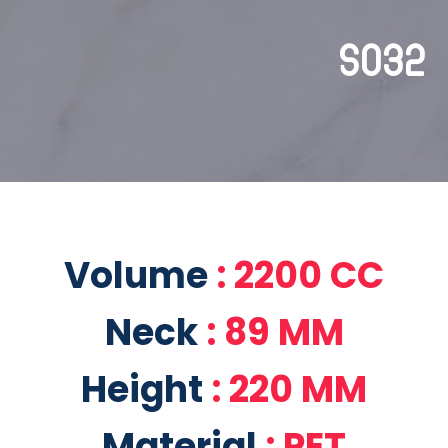
S032
Volume
: 2200 CC
Neck
: 89 MM
Height
: 220 MM
Material
: PET