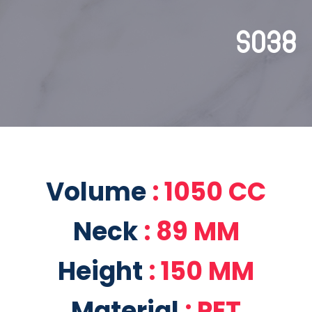
S038
Volume
: 1050 CC
Neck
: 89 MM
Height
: 150 MM
Material
: PET