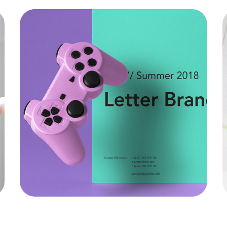
Arcade Life
SOFTWARE
|
APPS