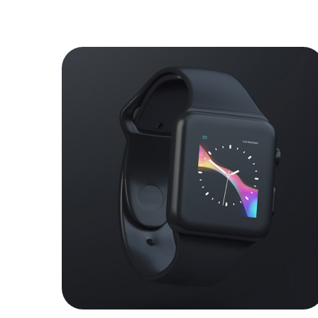
Watch apps
LANDINGS
|
APPS